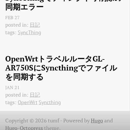
同期エラー
FEB
27
posted in:
日記
tags:
SyncThing
OpenWrtトラベルルータGL-
AR750SにSyncthingでファイル
を同期する
JAN
21
posted in:
日記
tags:
OpenWrt
Syncthing
Copyright © 2026 tumf -
Powered by
Hugo
and
Hugo-Octopress
theme.