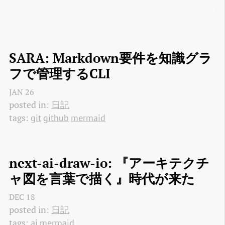
SARA: Markdown要件を知識グラ
フで管理するCLI
JAN
26
posted in:
日記
tags:
git
github
mermaid
next-ai-draw-io: 『アーキテクチ
ャ図を言葉で描く』時代が来た
DEC
18
posted in:
日記
tags:
ai
mermaid