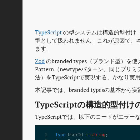
TypeScript
の型システムは構造的型付け（str
型として扱われません。これが原因で、
ます。
Zod
のbranded types（ブランド型）
Pattern（newtypeパターン、同
法）をTypeScriptで実現する、かなり
本記事では、branded typesの基
TypeScriptの構造的型付
TypeScriptでは、以下のコードがエラ
type
UserId
=
string
;