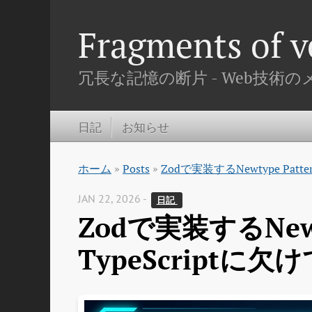
Fragments of 
冗長な記憶の断片 - Web技術
日記
お知らせ
ホーム
»
Posts
»
Zodで実装するNewtype Pat
JAN 22, 2026 -
日記 
Zodで実装するNewtyp
TypeScript