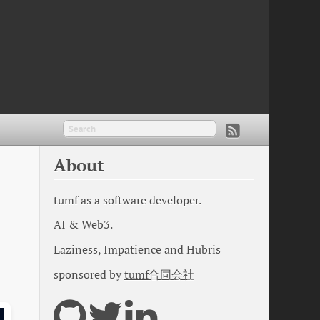
About
tumf as a software developer.
AI & Web3.
Laziness, Impatience and Hubris
sponsored by
tumf合同会社