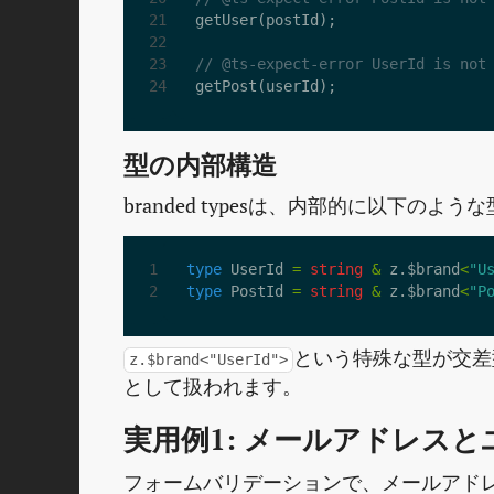
getUser
(
postId
);
getPost
(
userId
);
型の内部構造
branded typesは、内部的に以下のよ
type
UserId
=
string
&
z
.
$brand
<
"U
type
PostId
=
string
&
z
.
$brand
<
"P
という特殊な型が交差
z.$brand<"UserId">
として扱われます。
実用例1: メールアドレス
フォームバリデーションで、メールアド