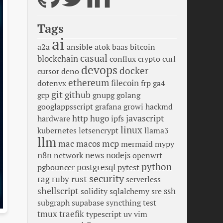
Tags
ai
a2a
ansible
atok
baas
bitcoin
casual
blockchain
conflux
crypto
curl
devops
docker
cursor
deno
ethereum
filecoin
dotenvx
frp
ga4
git
github
gcp
gnupg
golang
googlappsscript
grafana
growi
hackmd
javascript
hardware
http
hugo
ipfs
linux
kubernetes
letsencrypt
llama3
llm
mcp
macos
mac
mermaid
mypy
news
n8n
network
nodejs
openwrt
python
pgbouncer
postgresql
pytest
security
rust
rag
ruby
serverless
shellscript
ssh
solidity
sqlalchemy
sre
subgraph
supabase
syncthing
test
tmux
traefik
typescript
uv
vim