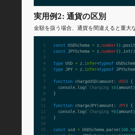
実用例2: 通貨の区別
金額を扱う場合、通貨を間違えると重大
const
USDSchema
=
z
.
number
().
posi
const
JPYSchema
=
z
.
number
().
int
(
type
USD
=
z
.
infer
<
typeof
USDSche
type
JPY
=
z
.
infer
<
typeof
JPYSche
function
chargeUSD
(
amount
: 
USD
)
{
console
.
log
(
`Charging $
${
amount
}
function
chargeJPY
(
amount
: 
JPY
)
{
console
.
log
(
`Charging ¥
${
amount
}
const
usd
=
USDSchema
.
parse
(
100.5