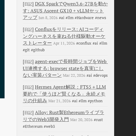
[
]
DGX SparkでQwen3.6-27Bを動か
日記
す: ASUS Ascent GX10 + vLLMセット
アップ
Jun 8, 2026
#ai
#llm
#Hardware
#news
[
]
Confluxをリリース: AIコーディ
日記
ングハーネスを束ねる仕様駆動オーケ
ストレーター
Apr 11, 2026
#conflux
#ai
#llm
#git
#github
[
]
agent-execで長時間ジョブをWeb 
日記
UI連携する: browser stateを真実にし
ない実装パターン
Mar 22, 2026
#ai
#devops
[
]
Hermes Agent解説：FTS5＋LLM
日記
要約で「使うほど賢くなる」永続メモ
リの仕組み
Mar 21, 2026
#ai
#llm
#python
[
]
Alloy: Rust製Ethereumライブラ
日記
リでのWeb3開発入門
Mar 20, 2026
#rust
#Ethereum
#web3