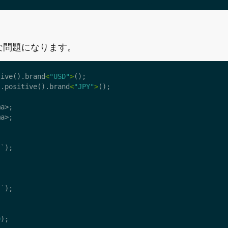
な問題になります。
tive
().
brand
<
"USD"
>
();
).
positive
().
brand
<
"JPY"
>
();
ma
>;
ma
>;
}
`
);
}
`
);
0
);