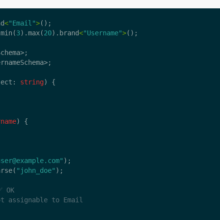
nd
<
"Email"
>
();
.
min
(
3
).
max
(
20
).
brand
<
"Username"
>
();
Schema
>;
ernameSchema
>;
ject
: 
string
)
{
rname
)
{
user@example.com
"
);
arse
(
"john_doe"
);