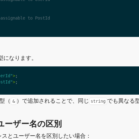
うな型になります。
serId"
>
;
ostId"
>
;
型（
）で追加されることで、同じ
でも異なる
&
string
とユーザー名の区別
レスとユーザー名を区別したい場合：