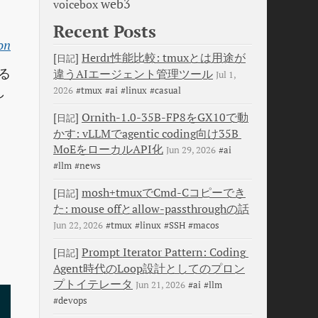
web3
voicebox
Recent Posts
on
[
]
Herdr性能比較: tmuxとは用途が
日記
なる
違うAIエージェント管理ツール
Jul 1,
し
2026
#tmux
#ai
#linux
#casual
[
]
Ornith-1.0-35B-FP8をGX10で動
日記
かす: vLLMでagentic coding向け35B 
MoEをローカルAPI化
Jun 29, 2026
#ai
#llm
#news
[
]
mosh+tmuxでCmd-Cコピーでき
日記
た: mouse offとallow-passthroughの話
Jun 22, 2026
#tmux
#linux
#SSH
#macos
[
]
Prompt Iterator Pattern: Coding 
日記
Agent時代のLoop設計としてのプロン
プトイテレータ
Jun 21, 2026
#ai
#llm
#devops