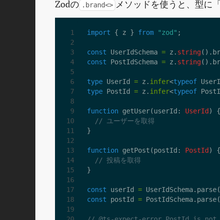
Zodの
メソッドを使うと、型に
.brand<>
import
{
z
}
from
"zod"
;
const
UserIdSchema
=
z
.
string
().
b
const
PostIdSchema
=
z
.
string
().
b
type
UserId
=
z
.
infer
<
typeof
User
type
PostId
=
z
.
infer
<
typeof
Post
function
getUser
(
userId
: 
UserId
)
}
function
getPost
(
postId
: 
PostId
)
}
const
userId
=
UserIdSchema
.
parse
const
postId
=
PostIdSchema
.
parse