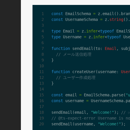
const
EmailSchema
=
z
.
email
().
bra
const
UsernameSchema
=
z
.
string
()
type
Email
=
z
.
infer
<
typeof
Email
type
Username
=
z
.
infer
<
typeof
Us
function
sendEmail
(
to
: 
Email
,
sub
}
function
createUser
(
username
: 
Use
}
const
email
=
EmailSchema
.
parse
(
"
const
username
=
UsernameSchema
.
p
sendEmail
(
email
,
"Welcome!"
);
sendEmail
(
username
,
"Welcome!"
);