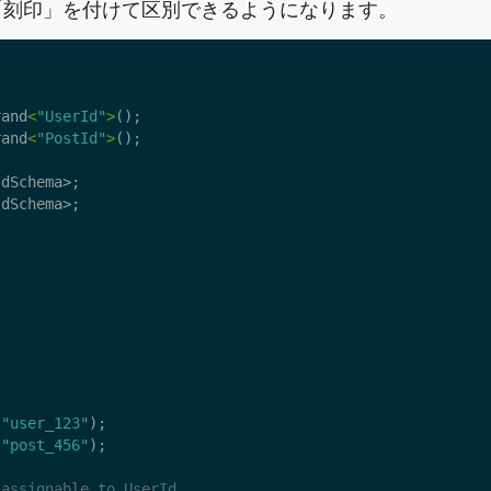
「刻印」を付けて区別できるようになります。
rand
<
"UserId"
>
();
rand
<
"PostId"
>
();
IdSchema
>;
IdSchema
>;
{
{
(
"user_123"
);
(
"post_456"
);