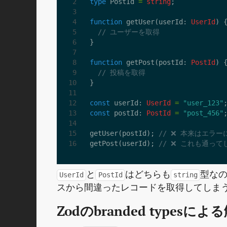
type
PostId
=
string
;
function
getUser
(
userId
: 
UserId
)
}
function
getPost
(
postId
: 
PostId
)
}
const
userId
: 
UserId
=
"user_123"
const
postId
: 
PostId
=
"post_456"
getUser
(
postId
);
getPost
(
userId
);
と
はどちらも
型なの
UserId
PostId
string
スから間違ったレコードを取得してしま
Zodのbranded typesによ