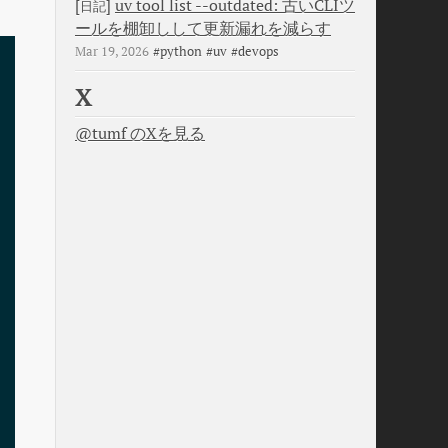
[
]
uv tool list --outdated: 古いCLIツ
日記
ールを棚卸しして更新漏れを減らす
Mar 19, 2026
#python
#uv
#devops
X
@tumf のXを見る