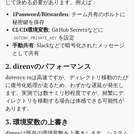
じて決める必要があります。例えば：
1Password/Bitwarden
: チーム共有のボルトに
秘密鍵を保存
CI/CD環境変数
: GitHub Secretsなどに
を設定
DOTENV_PRIVATE_KEY
手動共有
: Slackなどで暗号化されたメッセージ
として共有
2. direnvのパフォーマンス
dotenvx-rsは高速ですが、ディレクトリ移動のたび
に復号化処理が走るため、わずかな遅延が発生し
ます。実測では数十ミリ秒程度ですが、頻繁にデ
ィレクトリを移動する場合は体感できる可能性が
あります。
3. 環境変数の上書き
direnvは既存の環境変数を上書きします。システム