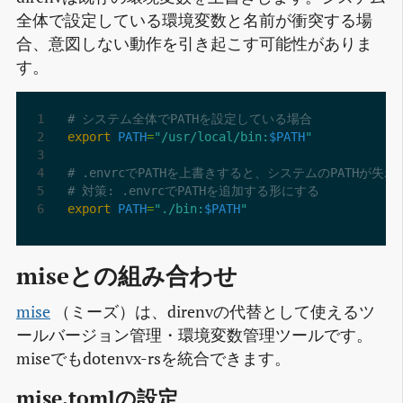
全体で設定している環境変数と名前が衝突する場
合、意図しない動作を引き起こす可能性がありま
す。
# システム全体でPATHを設定している場合
export
PATH
=
"/usr/local/bin:
$PATH
"
# .envrcでPATHを上書きすると、システムのPATHが失わ
# 対策: .envrcでPATHを追加する形にする
export
PATH
=
"./bin:
$PATH
"
miseとの組み合わせ
mise
（ミーズ）は、direnvの代替として使えるツ
ールバージョン管理・環境変数管理ツールです。
miseでもdotenvx-rsを統合できます。
mise.tomlの設定