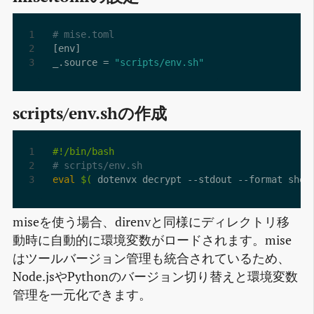
# mise.toml
[
env
]
_
.
source
=
"scripts/env.sh"
scripts/env.shの作成
# scripts/env.sh
eval
$(
 dotenvx decrypt --stdout --format shel
miseを使う場合、direnvと同様にディレクトリ移
動時に自動的に環境変数がロードされます。mise
はツールバージョン管理も統合されているため、
Node.jsやPythonのバージョン切り替えと環境変数
管理を一元化できます。