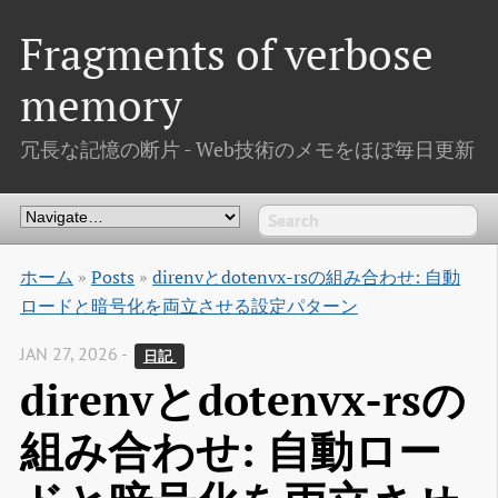
Fragments of verbose
memory
冗長な記憶の断片 - Web技術のメモをほぼ毎日更新
ホーム
»
Posts
»
direnvとdotenvx-rsの組み合わせ: 自動
ロードと暗号化を両立させる設定パターン
JAN 27, 2026 -
日記 
direnvとdotenvx-rsの
組み合わせ: 自動ロー