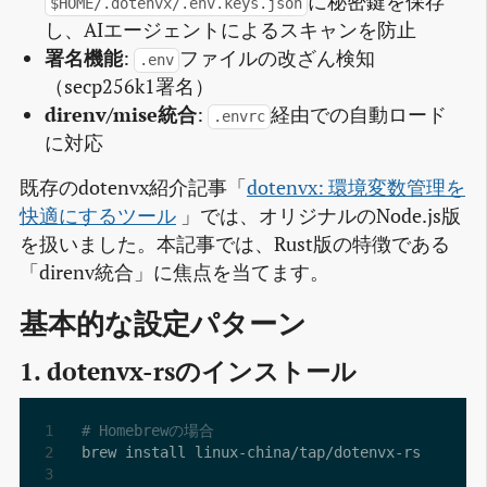
に秘密鍵を保存
$HOME/.dotenvx/.env.keys.json
し、AIエージェントによるスキャンを防止
署名機能
:
ファイルの改ざん検知
.env
（secp256k1署名）
direnv/mise統合
:
経由での自動ロード
.envrc
に対応
既存のdotenvx紹介記事「
dotenvx: 環境変数管理を
快適にするツール
」では、オリジナルのNode.js版
を扱いました。本記事では、Rust版の特徴である
「direnv統合」に焦点を当てます。
基本的な設定パターン
1. dotenvx-rsのインストール
# Homebrewの場合