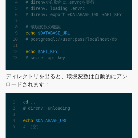
# direnvが自動的に.envrcを実行
# direnv: loading .envrc
# direnv: export +DATABASE_URL +API_KEY
# 環境変数の確認
echo
$DATABASE_URL
# postgresql://user:pass@localhost/db
echo
$API_KEY
# secret-api-key
ディレクトリを出ると、環境変数は自動的にアン
ロードされます：
cd
# direnv: unloading
echo
$DATABASE_URL
# （空）