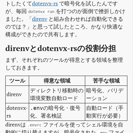
トしたくて
dotenvx-rs
で暗号化を試したんです
が、毎回
を打つのが面倒で挫折しかけ
dotenvx run
ました。「
direnv
と組み合わせれば自動化できる
のでは？」と思って試したところ、かなり快適な
構成ができたので共有します。
direnvとdotenvx-rsの役割分担
まず、それぞれのツールが得意とする領域を整理
しておきます。
ツール
得意な領域
苦手な領域
ディレクトリ移動時の
暗号化、バリデ
direnv
環境変数自動ロード
ーション
dotenvx-
の暗号化・復号
自動ロード（手
.env
rs
化、署名検証
動実行が必要）
direnvは
ファイルを使ってシェル環境を自
.envrc
動的に切り替えますが、暗号化された
ファイ
.env