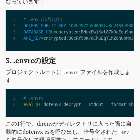
なっています：
# .env（暗号化後）
DOTENV_PUBLIC_KEY
=
"02b4972559803fa3c2464e93858
DATABASE_URL
=
API_KEY
=
3. .envrcの設定
プロジェクトルートに
ファイルを作成しま
.envrc
す：
# .envrc
eval
$(
 dotenvx decrypt --stdout --format shel
この1行で、direnvがディレクトリに入った際に自
動的にdotenvx-rsを呼び出し、暗号化された
.env
を復号化して環境変数としてロードします。