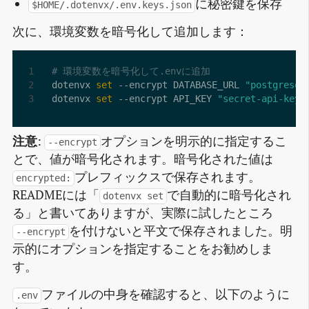
に秘密鍵を保存
$HOME/.dotenvx/.env.keys.json
次に、環境変数を暗号化して追加します：
# 環境変数を暗号化して.envに追加
dotenvx 
set
 --encrypt DATABASE_URL 
"postgresql
dotenvx 
set
 --encrypt API_KEY 
"secret-api-key"
注意
:
オプションを明示的に指定するこ
--encrypt
とで、値が暗号化されます。暗号化された値は
プレフィックスで保存されます。
encrypted:
READMEには「
で自動的に暗号化され
dotenvx set
る」と書いてありますが、実際に試したところ
を付けないと平文で保存されました。明
--encrypt
示的にオプションを指定することをお勧めしま
す。
ファイルの中身を確認すると、以下のように
.env