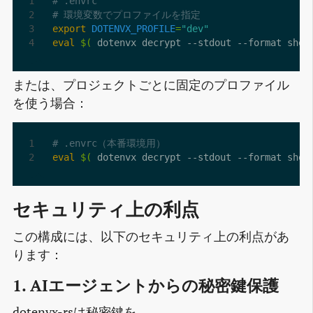
# .envrc
# 環境変数でプロファイルを指定
export
DOTENVX_PROFILE
=
"dev"
eval
$(
 dotenvx decrypt --stdout --format shel
または、プロジェクトごとに固定のプロファイル
を使う場合：
# .envrc（本番環境用）
eval
$(
 dotenvx decrypt --stdout --format shel
セキュリティ上の利点
この構成には、以下のセキュリティ上の利点があ
ります：
1. AIエージェントからの秘密鍵保護
dotenvx-rsは秘密鍵を