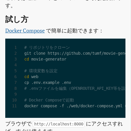
す。
試し方
Docker Compose
で簡単に起動できます：
# リポジトリをクローン
cd
# 環境変数を設定
cd
# .envファイルを編集（OPENROUTER_API_KEY等を設定
# Docker Composeで起動
ブラウザで
にアクセスすれ
http://localhost:8000