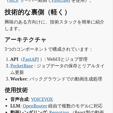
（
MCP
サーバー経由で
Firecrawl
を使用）。
技術的な裏側（軽く）
興味のある方向けに、技術スタックを簡単に紹介
します。
アーキテクチャ
3つのコンポーネントで構成されています：
API
（
FastAPI
）: WebUIとジョブ管理
PocketBase
: ジョブデータの保存とリアルタイ
ム更新
Worker
: バックグラウンドでの動画生成処理
使用技術
音声合成
:
VOICEVOX
LLM
:
OpenRouter
経由で複数のモデルに対応
動画レンダリング
:
Remotion
（React製の動画